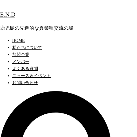
コ
ン
E.N.D
テ
ン
鹿児島の先進的な異業種交流の場
ツ
HOME
へ
私たちについて
ス
加盟企業
キ
メンバー
ッ
よくある質問
プ
ニュース＆イベント
お問い合わせ
検
索