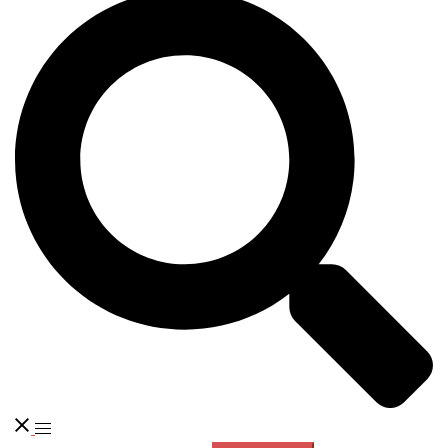
検
索
ト