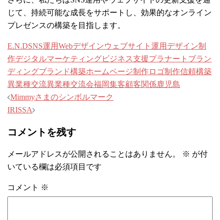
じて、持続可能な成長をサポートし、効果的なオンライン
プレゼンスの構築を目指します。
E.N.D
SNS運用
Webデザイン
ウェブサイト運用
デザイン制
作
デジタルマーケティング
ビジネス支援
プラナート
ブラン
ディング
ブランド構築
ホームページ制作
ロゴ制作
信頼構築
異業種交流
異業種交流会
福岡
集客
顧客関係
鹿児島
投
Mimmyさまのシンボルマーク
稿
IRISSA
ナ
コメントを残す
ビ
ゲ
メールアドレスが公開されることはありません。
※
が付
ー
いている欄は必須項目です
シ
コメント
※
ョ
ン