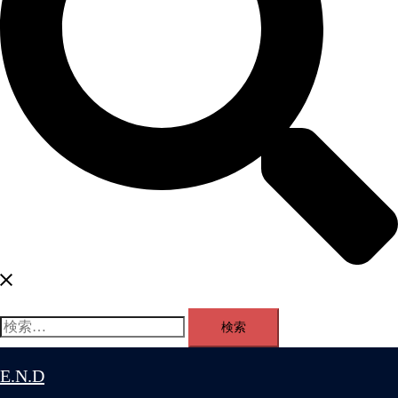
検
索:
E.N.D